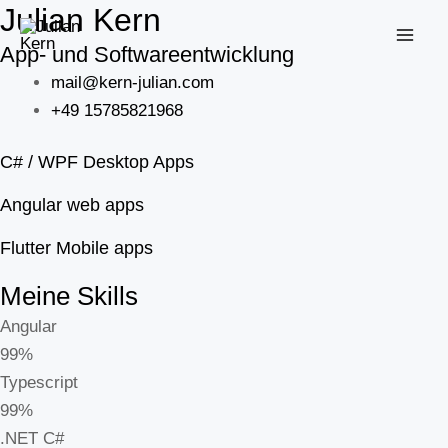
Julian Kern
Zum
Inhalt
App- und Softwareentwicklung
MA
springen
mail@kern-julian.com
ME
+49 15785821968
C# / WPF Desktop Apps
Angular web apps
Flutter Mobile apps
Meine Skills
Angular
99%
Typescript
99%
.NET C#